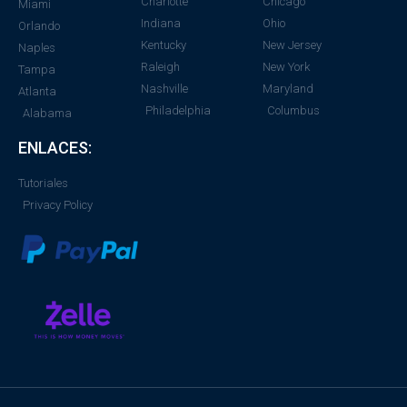
Charlotte
Chicago
Miami
Indiana
Ohio
Orlando
Kentucky
New Jersey
Naples
Raleigh
New York
Tampa
Nashville
Maryland
Atlanta
Philadelphia
Columbus
Alabama
ENLACES:
Tutoriales
Privacy Policy