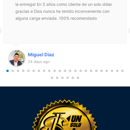
la entrega! En 5 años como cliente de un solo dólar
gracias a Dios nunca he tenido inconveniente con
alguna carga enviada. 100% recomendado
Miguel Diaz
24 days ago