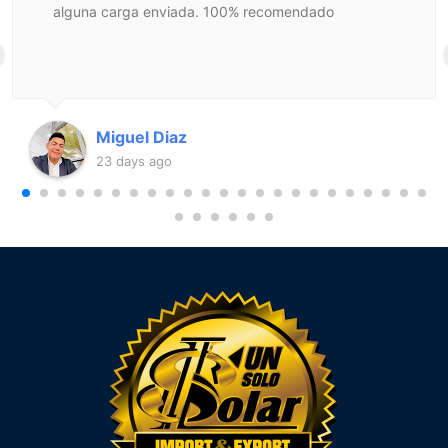
alguna carga enviada. 100% recomendado
Miguel Diaz
23 days ago