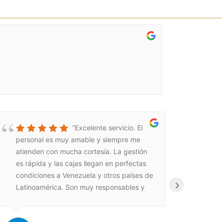
“Excelente servicio. El
personal es muy amable y siempre me
envi
atienden con mucha cortesía. La gestión
trat
es rápida y las cajas llegan en perfectas
su r
condiciones a Venezuela y otros países de
únic
›
Latinoamérica. Son muy responsables y
es e
confiables. Los recomiendo 100%.”
de e
de e