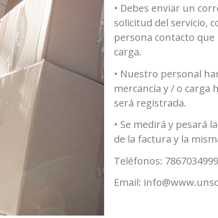
• Debes enviar un corre
solicitud del servicio,
persona contacto que n
carga.
• Nuestro personal hará
mercancía y / o carga
será registrada.
• Se medirá y pesará la
de la factura y la mism
Teléfonos: 7867034999
Email: info@www.unso